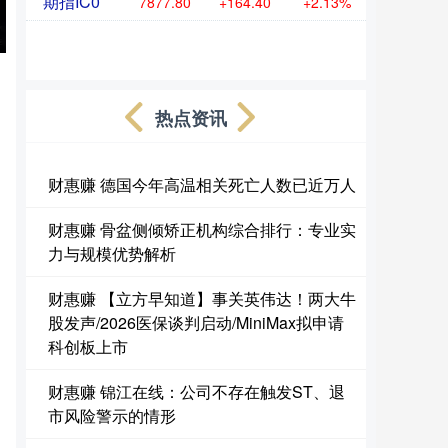
期指IC0
7877.80
+164.40
+2.13%
热点资讯
财惠赚 德国今年高温相关死亡人数已近万人
财惠赚 骨盆侧倾矫正机构综合排行：专业实
力与规模优势解析
财惠赚 【立方早知道】事关英伟达！两大牛
股发声/2026医保谈判启动/MiniMax拟申请
科创板上市
财惠赚 锦江在线：公司不存在触发ST、退
市风险警示的情形