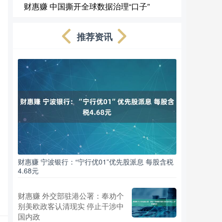
财惠赚 中国撕开全球数据治理“口子”
推荐资讯
财惠赚 宁波银行：“宁行优01”优先股派息 每股含税
4.68元
财惠赚 外交部驻港公署：奉劝个
别美欧政客认清现实 停止干涉中
国内政