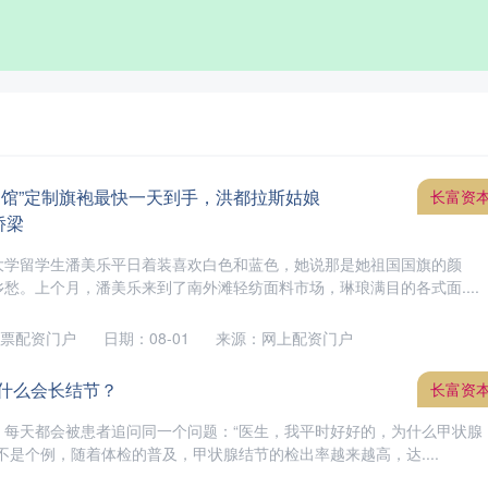
物馆”定制旗袍最快一天到手，洪都拉斯姑娘
长富资
侨梁
大学留学生潘美乐平日着装喜欢白色和蓝色，她说那是她祖国国旗的颜
愁。上个月，潘美乐来到了南外滩轻纺面料市场，琳琅满目的各式面....
票配资门户
日期：08-01
来源：网上配资门户
为什么会长结节？
长富资
，每天都会被患者追问同一个问题：“医生，我平时好好的，为什么甲状腺
不是个例，随着体检的普及，甲状腺结节的检出率越来越高，达....