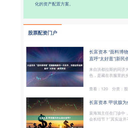
化的资产配置方案。
股票配资门户
长富资本 “面料博
直呼“太好逛”|新民
来自洪都拉斯的同济
色，是藏在衣服里的乡
查看：
120
分类：
股
长富资本 甲状腺
裴海旭主任在门诊中
会长结节？”其实这并