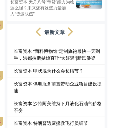
长富资本 天舟八号“带货”能力为啥
这么强？未来还有这些力量加
入“货运队伍”
资
最新文章
长富资本 “面料博物馆”定制旗袍最快一天到
手，洪都拉斯姑娘直呼“太好逛”|新民侨梁
长富资本 甲状腺为什么会长结节？
本
长富资本 供电服务前置带动企业项目建设提
速
长富资本 沙特阿美维持下月液化石油气价格
不变
本
长富资本 特朗普透露援救飞行员细节