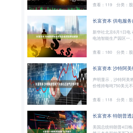
查看：
119
分类：
股
长富资本 供电服
新华社北京6月1日电
电池智能生产园区一、
查看：
180
分类：
股
长富资本 沙特阿
声明显示，沙特阿美将
价维持每吨750美元不
查看：
118
分类：
股
长富资本 特朗普
美国总统特朗普4日晚