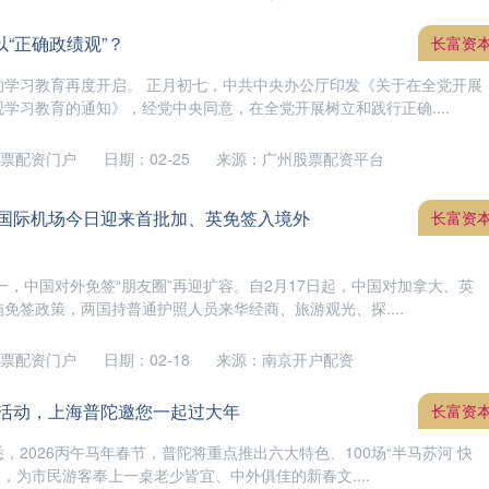
何以“正确政绩观”？
长富资
的学习教育再度开启。 正月初七，中共中央办公厅印发《关于在全党开展
学习教育的通知》，经党中央同意，在全党开展树立和践行正确....
票配资门户
日期：02-25
来源：广州股票配资平台
东国际机场今日迎来首批加、英免签入境外
长富资
初一，中国对外免签“朋友圈”再迎扩容。自2月17日起，中国对加拿大、英
免签政策，两国持普通护照人员来华经商、旅游观光、探....
票配资门户
日期：02-18
来源：南京开户配资
色活动，上海普陀邀您一起过大年
长富资
，2026丙午马年春节，普陀将重点推出六大特色、100场“半马苏河 快
动，为市民游客奉上一桌老少皆宜、中外俱佳的新春文....