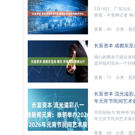
3月16日，广东汕头
青报・中青网记者 林
查看：
95
分类：
股
长富资本 成都东至
细心的网友可能会发现
是环线列车的一个特殊
查看：
71
分类：
股
长富资本 流光溢彩
年元宵节民间艺术
市民纷纷与“财神爷”的
年元宵节民间艺术展示活
查看：
69
分类：
股