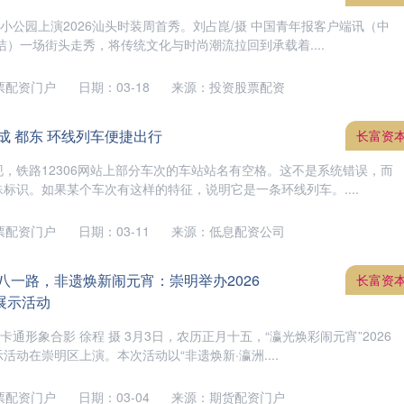
，小公园上演2026汕头时装周首秀。刘占崑/摄 中国青年报客户端讯（中
洁）一场街头走秀，将传统文化与时尚潮流拉回到承载着....
票配资门户
日期：03-18
来源：投资股票配资
成 都东 环线列车便捷出行
长富资
，铁路12306网站上部分车次的车站站名有空格。这不是系统错误，而
标识。如果某个车次有这样的特征，说明它是一条环线列车。....
票配资门户
日期：03-11
来源：低息配资公司
八一路，非遗焕新闹元宵：崇明举办2026
长富资
展示活动
卡通形象合影 徐程 摄 3月3日，农历正月十五，“瀛光焕彩闹元宵”2026
动在崇明区上演。本次活动以“非遗焕新·瀛洲....
票配资门户
日期：03-04
来源：期货配资门户