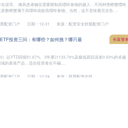
存在误导。 痛风患者确实需要限制高嘌呤食物的摄入，不同种类螃蟹嘌呤
多数螃蟹属于高嘌呤或较高嘌呤食物。当然，这不意味着完全告....
票配资门户
日期：12-31
来源：配资安全炒股配资门户
黄金ETF投资三问：有哪些？如何挑？哪只最
长富资
80）以YTD回报51.67%、3年累计133.74%及极低跟踪误差0.03%的卓越
域的基准产品，适合投资者在不确....
票配资门户
日期：12-24
来源：股票配资在线
锐评肖战，不提演技二字，却一针见血，句
长富资
于正都能说出“肖战是顶流中的顶流”。 甚至还放话“中国哪个男演员敢跟肖战
不是对肖战实力的认可。 如果说于正的话是业内对....
票配资门户
日期：12-17
来源：低息配资