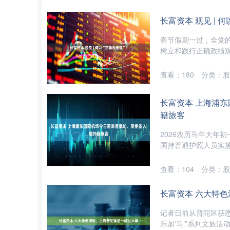
长富资本 观见 | 
春节假期一过，全党
树立和践行正确政绩观
查看：
180
分类：
股
长富资本 上海浦
籍旅客
2026农历马年大年
国持普通护照人员实施
查看：
104
分类：
股
长富资本 六大特
记者日前从普陀区获悉
乐加‘马’”系列文旅活