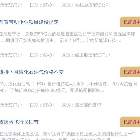
票配资门户
日期：07-01
来源：在线炒股配资公司
务前置带动企业项目建设提速
长富资
 在福建宁德，总投资53亿元的福建省重点项目宁德新能源科技五里洋锂
二期项目正如火如荼推进中。 记者了解到，宁德新能源科技....
票配资门户
日期：06-01
来源：线上股票配资门户
美维持下月液化石油气价格不变
长富资
5月液化石油气（LPG）售价维持在4月水平，不作调整。 5月丙烷合同
变。 丁烷价格稳定在每吨800美元。受设施受损影响....
票配资门户
日期：05-01
来源：股票能配资吗
透露援救飞行员细节
长富资
在社交媒体上发文说，美军执行了“美国历史上最大胆的搜救行动之一”，