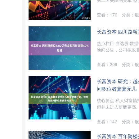
第二名失踪的美军飞行员
查看：
176
分类：
股
长富资本 四川路桥
热点栏目 自选股 数据
晚间公告，公司拟以非公
查看：
209
分类：
股
长富资本 研究：
问职位者寥寥无几
核心要点 私人财富情报
但并未进入薪酬更高、更
查看：
147
分类：
股
长富资本 百年骑楼