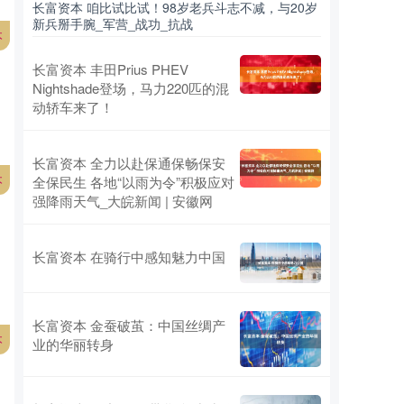
长富资本 咱比试比试！98岁老兵斗志不减，与20岁
新兵掰手腕_军营_战功_抗战
本
长富资本 丰田Prius PHEV
Nightshade登场，马力220匹的混
动轿车来了！
长富资本 全力以赴保通保畅保安
本
全保民生 各地“以雨为令”积极应对
强降雨天气_大皖新闻 | 安徽网
长富资本 在骑行中感知魅力中国
长富资本 金蚕破茧：中国丝绸产
本
业的华丽转身