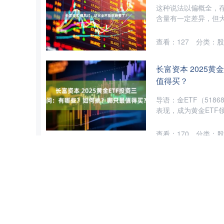
这种说法以偏概全，
含量有一定差异，但大
查看：
127
分类：
股
长富资本 2025
值得买？
导语：金ETF（5186
表现，成为黄金ETF领
查看：
170
分类：
股
长富资本 董宇辉
句戳女性观众心窝
前言 向来“毒舌”的
比”。 这字字句句无一
查看：
210
分类：
股