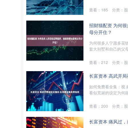
查看：
185
分类：
股
招财猫配资 为何
母分开住？
为何很多人宁愿多花钱
套大别墅和自己的父母
查看：
212
分类：
股
长富资本 高武开局
如何免费看全集：视 
看似荒诞的设定为何能
查看：
200
分类：
股
长富资本 痛风过