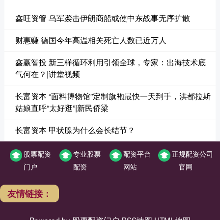
鑫旺资管 乌军袭击伊朗商船或使中东战事无序扩散
财惠赚 德国今年高温相关死亡人数已近万人
鑫赢智投 新三样循环利用引领全球，专家：出海技术底
气何在？|讲堂视频
长富资本 “面料博物馆”定制旗袍最快一天到手，洪都拉斯
姑娘直呼“太好逛”|新民侨梁
长富资本 甲状腺为什么会长结节？
股票配资
专业股票
配资平台
正规配资公司
门户
配资
网站
官网
友情链接：