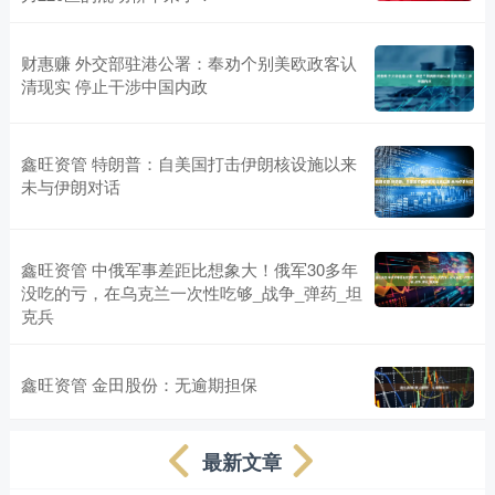
财惠赚 外交部驻港公署：奉劝个别美欧政客认
清现实 停止干涉中国内政
鑫旺资管 特朗普：自美国打击伊朗核设施以来
未与伊朗对话
鑫旺资管 中俄军事差距比想象大！俄军30多年
没吃的亏，在乌克兰一次性吃够_战争_弹药_坦
克兵
鑫旺资管 金田股份：无逾期担保
最新文章