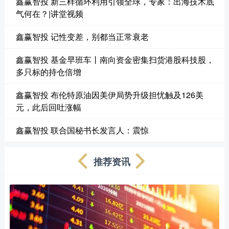
鑫赢智投 新三样循环利用引领全球，专家：出海技术底
气何在？|讲堂视频
鑫赢智投 记性变差，别都当正常衰老
鑫赢智投 基金早班车丨南向资金密集扫货港股科技股，
多只标的持仓倍增
鑫赢智投 布伦特原油因美伊局势升级担忧触及126美
元，此后回吐涨幅
鑫赢智投 联合国秘书长发言人：震惊
推荐资讯