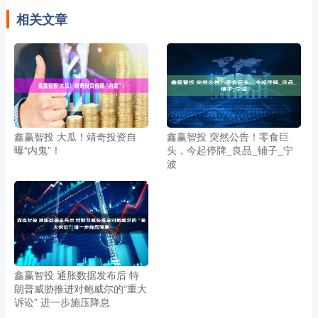
相关文章
鑫赢智投 大瓜！靖奇投资自
鑫赢智投 突然公告！零食巨
曝“内鬼”！
头，今起停牌_良品_铺子_宁
波
鑫赢智投 通胀数据发布后 特
朗普威胁推进对鲍威尔的“重大
诉讼” 进一步施压降息