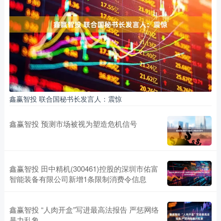
鑫赢智投 联合国秘书长发言人：震惊
鑫赢智投 预测市场被视为塑造危机信号
鑫赢智投 田中精机(300461)控股的深圳市佑富
智能装备有限公司新增1条限制消费令信息
鑫赢智投 “人肉开盒”写进最高法报告 严惩网络
暴力乱象