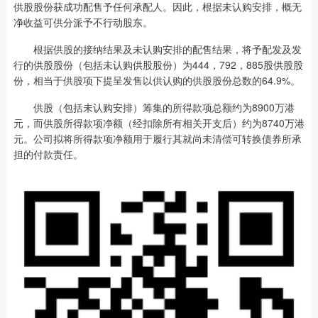
供股股份获成功配售予任何承配人。因此，根据未认购安排，概无
净收益可供分派予不行动股东。
根据供股的接纳结果及未认购安排的配售结果，将予配发及发
行的供股股份（包括未认购供股股份）为444，792，885股供股股
份，相当于供股项下提呈发售以供认购的供股股份总数的64.9%。
供股（包括未认购安排）筹集的所得款项总额约为8900万港
元，而供股所得款项净额（经扣除所有相关开支后）约为8740万港
元。公司拟将所得款项净额用于履行其就尚未清偿可转换债券所承
担的付款责任。