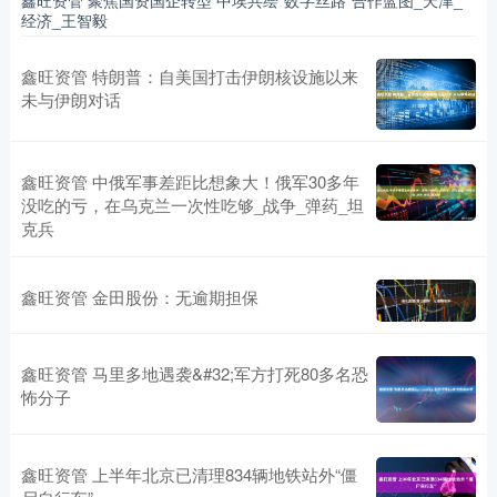
经济_王智毅
鑫旺资管 特朗普：自美国打击伊朗核设施以来
未与伊朗对话
鑫旺资管 中俄军事差距比想象大！俄军30多年
没吃的亏，在乌克兰一次性吃够_战争_弹药_坦
克兵
鑫旺资管 金田股份：无逾期担保
鑫旺资管 马里多地遇袭&#32;军方打死80多名恐
怖分子
鑫旺资管 上半年北京已清理834辆地铁站外“僵