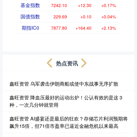
基金指数
7242.10
+12.30
+0.17%
国债指数
229.69
+0.10
+0.04%
期指IC0
7877.80
+164.40
+2.13%
热点资讯
鑫旺资管 乌军袭击伊朗商船或使中东战事无序扩散
鑫旺资管 降血压最好的运动出炉！公认有效的是这 3
种，一次几分钟就管用
鑫旺资管 AI盛宴还是最后的狂欢？存储芯片利润预期将
飙升15倍，但71倍市盈率已逼近金融危机以来最高