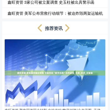
鑫旺资管 3家公司被立案调查 史玉柱被出具警示函
鑫旺资管 美军公布营救行动细节：被迫炸毁两架运输机
推荐资讯
鑫旺资管 聚焦国资国企转型 中埃共绘“数字丝路”合作蓝图_天津_