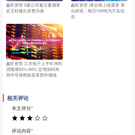
鑫旺资管 3家公司被立案调查
鑫旺资管 i茅台将上线普茅 茅
史玉柱被出具警示函
台辟谣：每日100吨为不实信
息
鑫旺资管 江丰电子上半年净利
润预增53%-66% 定增加码布
局半导体靶材及零部件领域
相关评论
本文评分
*
评论内容
*