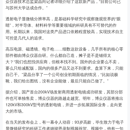
众仪器技术总监梁晶向记者详细介绍了这款新产品，“目前公司已
与苏州大学达成合作。”
透射电子显微镜分辨率高，是基础科学研究中观察微观世界的“眼
睛”，对半导体、材料科学等重要领域的科研具有不可替代的作
用。长期以来，我国对这类产品进口依赖程度较高，实现技术自主
可控是几代人的追求。
高压电源、磁透镜、电子枪……细数这款设备，几乎所有的核心零
部件都由博众仪器自研。什么都自己造，摊子是不是铺得太
大？“我们也想找供应商，但根本找不到。国外的企业要么不卖，
要么只给减配版，国内的很多产品又达不到要求。盘算下来，只能
自己干。”梁晶分享了一个公司创业初期面临的情况，“比如说极
靴，我们给出图纸，没有企业能做，最后只能自己做了。”
据介绍，国产首台200kV场发射商用透射电镜成功研发，其部分部
件也可单独售卖，博众仪器的路越走越宽。明年，博众仪器将推出
120kV和300kV型号的透射电镜，并进一步拓展国际业务，走向更
大的市场。
在当天的发布会上，有一幕令人动容：93岁高龄，毕生致力于电子
显微镜研究的科研工作者姚骏恩录制视频祝贺。视频中，他有一句