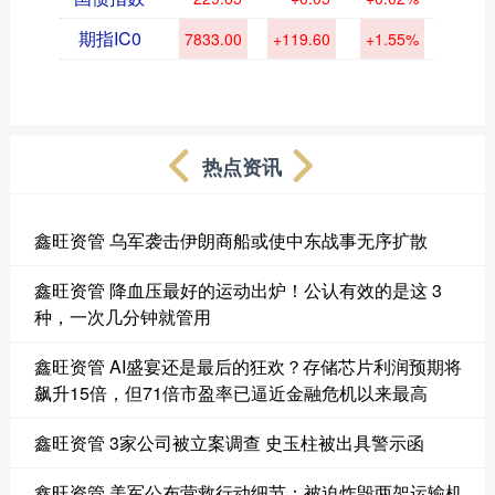
期指IC0
7833.00
+119.60
+1.55%
热点资讯
鑫旺资管 乌军袭击伊朗商船或使中东战事无序扩散
鑫旺资管 降血压最好的运动出炉！公认有效的是这 3
种，一次几分钟就管用
鑫旺资管 AI盛宴还是最后的狂欢？存储芯片利润预期将
飙升15倍，但71倍市盈率已逼近金融危机以来最高
鑫旺资管 3家公司被立案调查 史玉柱被出具警示函
鑫旺资管 美军公布营救行动细节：被迫炸毁两架运输机